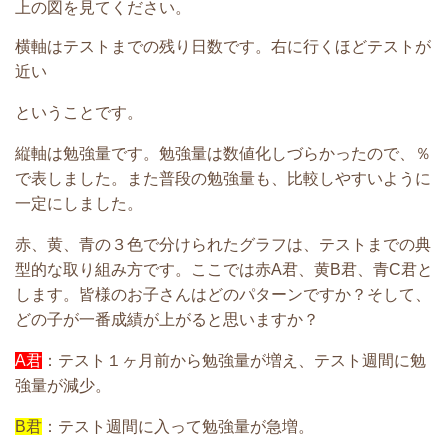
上の図を見てください。
横軸はテストまでの残り日数です。右に行くほどテストが
近い
ということです。
縦軸は勉強量です。勉強量は数値化しづらかったので、％
で表しました。また普段の勉強量も、比較しやすいように
一定にしました。
赤、黄、青の３色で分けられたグラフは、テストまでの典
型的な取り組み方です。ここでは
赤A君、
黄B君
、
青C君
と
します。
皆様のお子さんはどのパターンで
すか？そして、
どの子が一番成績が上がると思いますか？
A君
：
テスト１ヶ月前から勉強量が増え、テスト週間に勉
強量が減少。
B君
：
テスト週間に入って勉強量が急増。