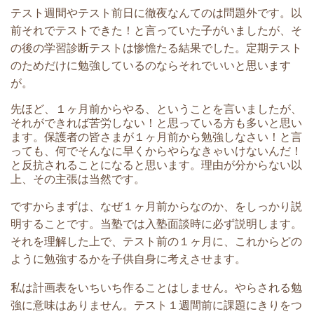
テスト週間やテスト前日に徹夜なんてのは問題外です。以
前それでテストできた！と言っていた子がいましたが、そ
の後の学習診断テストは惨憺たる結果でした。定期テスト
のためだけに勉強しているのならそれでいいと思います
が。
先ほど、１ヶ月前からやる、ということを言いましたが、
それができれば苦労しない！と思っている方も多いと思い
ます。保護者の皆さまが１ヶ月前から勉強しなさい！と言
っても、何でそんなに早くからやらなきゃいけないんだ！
と反抗されることになると思います。理由が分からない以
上、その主張は当然です。
ですからまずは、なぜ１ヶ月前からなのか、をしっかり説
明することです。当塾では入塾面談時に必ず説明します。
それを理解した上で、テスト前の１ヶ月に、これからどの
ように勉強するかを子供自身に考えさせます。
私は計画表をいちいち作ることはしません。やらされる勉
強に意味はありません。テスト１週間前に課題にきりをつ