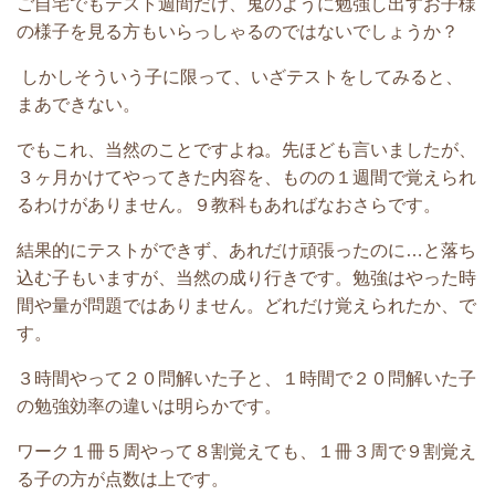
ご自宅でもテスト週間だけ、鬼のように勉強し出すお子様
の様子を見る方もいらっしゃるのではないでしょうか？
しかしそういう子に限って、いざテストをしてみると、
まあできない。
でもこれ、当然のことですよね。先ほども言いましたが、
３ヶ月かけてやってきた内容を、ものの１週間で覚えられ
るわけがありません。９教科もあればなおさらです。
結果的にテストができず、あれだけ頑張ったのに…と落ち
込む子もいますが、当然の成り行きです。
勉強はやった時
間や量が問題ではありません。どれだけ覚えられたか
、で
す。
３時間やって２０問解いた子と、１時間で２０問解いた子
の勉強効率の違いは明らかです。
ワーク１冊５周やって８割覚えても、１冊３周で９割覚え
る子の方が点数は上です。