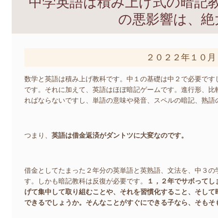
中学英語は積み上げ式の暗記
の悪影響は、絶
２０２２年１０月
数学と英語は積み上げ教科です。中１の基礎は中２で必要です
です。それに加えて、英語はほぼ暗記ゲームです。進行形、比
ればならないですし、単語の意味や発音、スペルの暗記、熟語
つまり、
英語は借金返済がダントツに大変なのです。
借金としてたまった２年分の英単語と英熟語、文法を、中３の
す。しかも暗記教科は反復が必要です。
１，２年でサボってし
げて集中して取り組むことや、そ
れを習慣化すること、そして
できるでしょうか。そんなことがすぐにできる子なら、そもそ