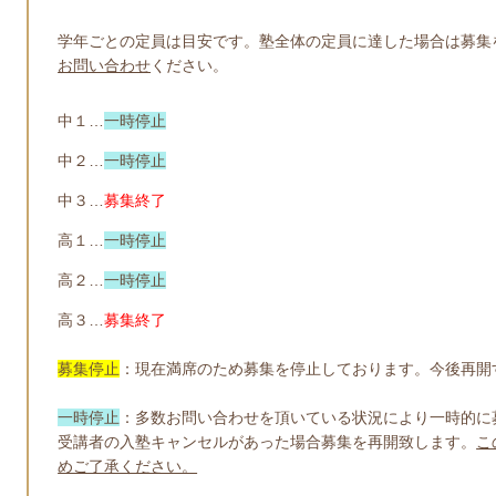
学年ごとの定員は目安です。塾全体の定員に達した場合は募集
お問い合わせ
ください。
中１…
一時停止
中２…
一時停止
中３…
募集終了
高１…
一時停止
高２…
一時停止
高３…
募集終了
募集停止
：現在満席のため募集を停止しております。今後再開
一時停止
：
多数お問い合わせを頂いている状況により一時的に
受講者の入塾キャンセルがあった場合募集を再開致します。
こ
めご了承ください。