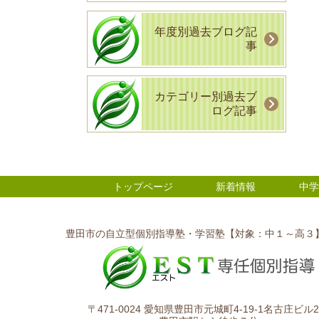
年度別過去ブログ記
事
カテゴリー別過去ブ
ログ記事
トップページ
新着情報
中学
豊田市の自立型個別指導塾・学習塾【対象：中１～高３
〒471-0024 愛知県豊田市元城町4-19-1名古庄ビル2