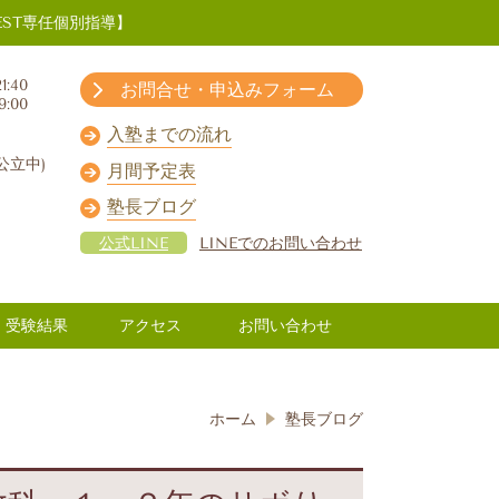
ST専任個別指導】
1:40
お問合せ・申込みフォーム
9:00
入塾までの流れ
公立中)
月間予定表
塾長ブログ
公式LINE
LINEでのお問い合わせ
受験結果
アクセス
お問い合わせ
ホーム
塾長ブログ