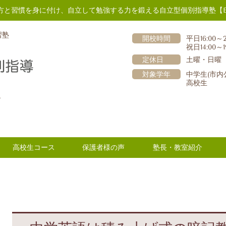
方と習慣を身に付け、自立して勉強する力を鍛える自立型個別指導塾【E
習塾
開校時間
平日16:00～2
祝日14:00～1
定休日
土曜・日曜
対象学年
中学生(市内
高校生
階
高校生コース
保護者様の声
塾長・教室紹介