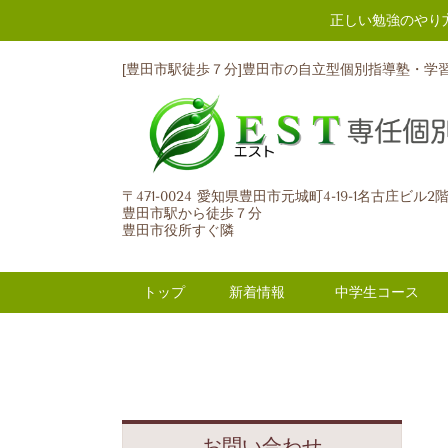
正しい勉強のやり
[豊田市駅徒歩７分]豊田市の自立型個別指導塾・学
〒471-0024 愛知県豊田市元城町4-19-1名古庄ビル2
豊田市駅から徒歩７分
豊田市役所すぐ隣
トップ
新着情報
中学生コース
お問い合わせ