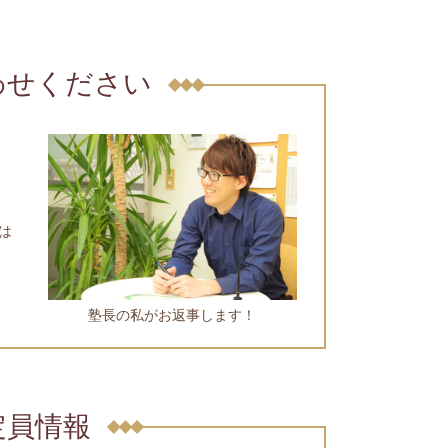
わせください
は
塾長の私がお返事します！
定員情報