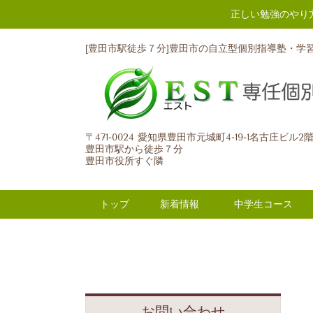
正しい勉強のやり
[豊田市駅徒歩７分]豊田市の自立型個別指導塾・学
〒471-0024 愛知県豊田市元城町4-19-1名古庄ビル2
豊田市駅から徒歩７分
豊田市役所すぐ隣
トップ
新着情報
中学生コース
お問い合わせ