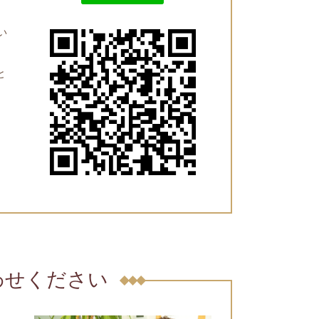
い
と
わせください