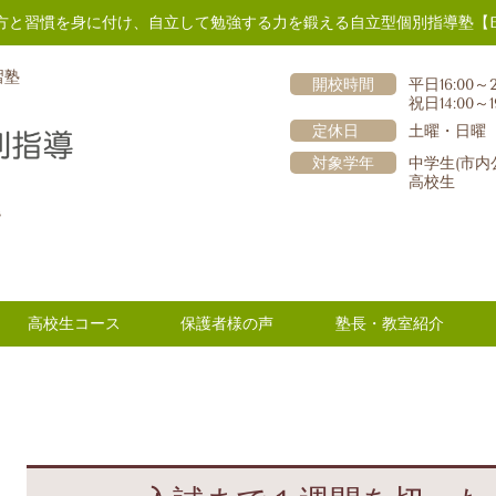
方と習慣を身に付け、自立して勉強する力を鍛える自立型個別指導塾【E
習塾
開校時間
平日16:00～2
祝日14:00～1
定休日
土曜・日曜
対象学年
中学生(市内
高校生
階
高校生コース
保護者様の声
塾長・教室紹介