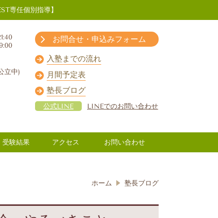
ST専任個別指導】
1:40
お問合せ・申込みフォーム
9:00
入塾までの流れ
公立中)
月間予定表
塾長ブログ
公式LINE
LINEでのお問い合わせ
受験結果
アクセス
お問い合わせ
ホーム
塾長ブログ