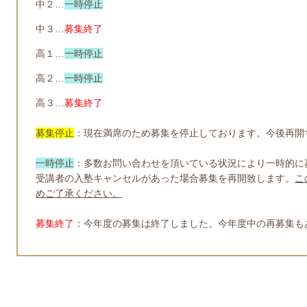
中２…
一時停止
中３…
募集終了
高１…
一時停止
高２…
一時停止
高３…
募集終了
募集停止
：現在満席のため募集を停止しております。今後再開
一時停止
：
多数お問い合わせを頂いている状況により一時的に
受講者の入塾キャンセルがあった場合募集を再開致します。
こ
めご了承ください。
募集終了
：今年度の募集は終了しました。今年度中の再募集も