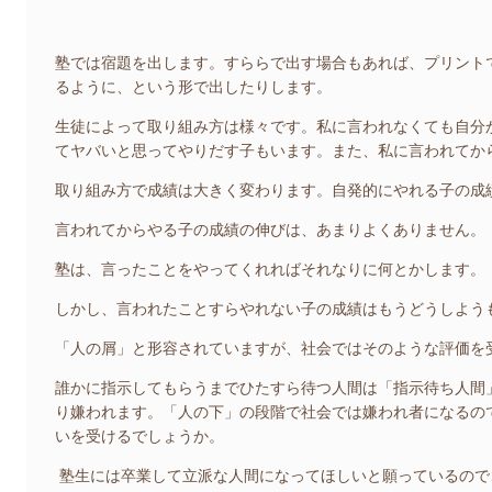
塾では宿題を出します。すららで出す場合もあれば、プリント
るように、という形で出したりします。
生徒によって取り組み方は様々です。私に言われなくても自分
てヤバいと思ってやりだす子もいます。また、私に言われてか
取り組み方で成績は大きく変わります。自発的にやれる子の成
言われてからやる子の成績の伸びは、あまりよくありません。
塾は、言ったことをやってくれればそれなりに何とかします。
しかし、言われたことすらやれない子の成績はもうどうしよう
「人の屑」と形容されていますが、社会ではそのような評価を
誰かに指示してもらうまでひたすら待つ人間は「指示待ち人間
り嫌われます。「人の下」の段階で社会では嫌われ者になるの
いを受けるでしょうか。
塾生には卒業して立派な人間になってほしいと願っているので