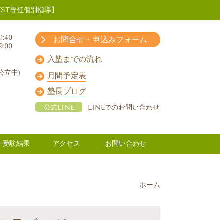
ST専任個別指導】
1:40
お問合せ・申込みフォーム
9:00
入塾までの流れ
公立中)
月間予定表
塾長ブログ
公式LINE
LINEでのお問い合わせ
受験結果
アクセス
お問い合わせ
ホーム