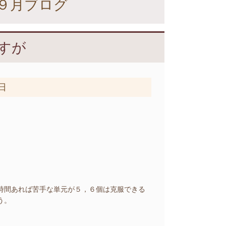
９月ブログ
すが
1日
時間あれば苦手な単元が５，６個は克服できる
う。