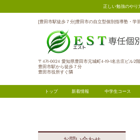
正しい勉強のやり
[豊田市駅徒歩７分]豊田市の自立型個別指導塾・学
〒471-0024 愛知県豊田市元城町4-19-1名古庄ビル2
豊田市駅から徒歩７分
豊田市役所すぐ隣
トップ
新着情報
中学生コース
お問い合わせ