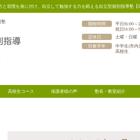
方と習慣を身に付け、自立して勉強する力を鍛える自立型個別指導塾【E
習塾
開校時間
平日16:00～2
祝日14:00～1
定休日
土曜・日曜
対象学年
中学生(市内
高校生
階
高校生コース
保護者様の声
塾長・教室紹介