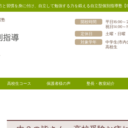
方と習慣を身に付け、自立して勉強する力を鍛える自立型個別指導塾【E
習塾
開校時間
平日16:00～2
祝日14:00～1
定休日
土曜・日曜
対象学年
中学生(市内
高校生
階
高校生コース
保護者様の声
塾長・教室紹介