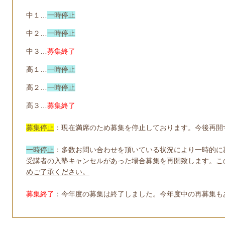
中１…
一時停止
中２…
一時停止
中３…
募集終了
高１…
一時停止
高２…
一時停止
高３…
募集終了
募集停止
：現在満席のため募集を停止しております。今後再開
一時停止
：
多数お問い合わせを頂いている状況により一時的に
受講者の入塾キャンセルがあった場合募集を再開致します。
こ
めご了承ください。
募集終了
：今年度の募集は終了しました。今年度中の再募集も