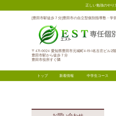
正しい勉強のやり
[豊田市駅徒歩７分]豊田市の自立型個別指導塾・学
〒471-0024 愛知県豊田市元城町4-19-1名古庄ビル2
豊田市駅から徒歩７分
豊田市役所すぐ隣
トップ
新着情報
中学生コース
お問い合わせ