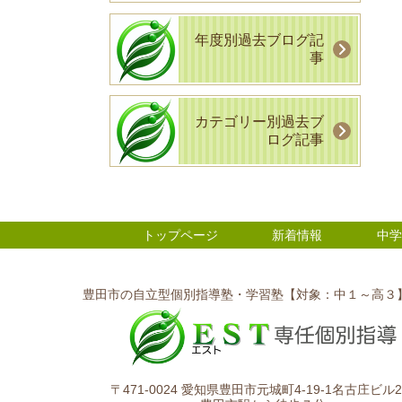
年度別過去ブログ記
事
カテゴリー別過去ブ
ログ記事
トップページ
新着情報
中学
豊田市の自立型個別指導塾・学習塾【対象：中１～高３
〒471-0024 愛知県豊田市元城町4-19-1名古庄ビル2