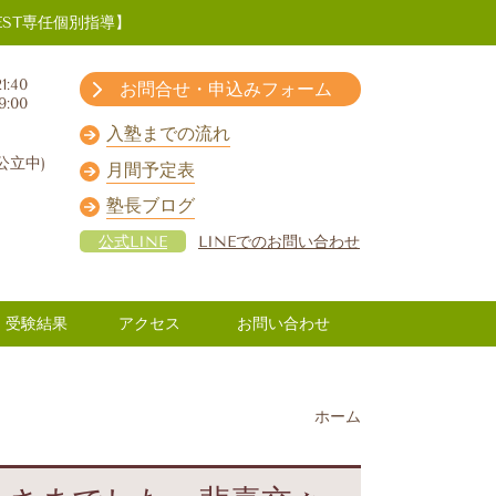
ST専任個別指導】
1:40
お問合せ・申込みフォーム
9:00
入塾までの流れ
公立中)
月間予定表
塾長ブログ
公式LINE
LINEでのお問い合わせ
受験結果
アクセス
お問い合わせ
ホーム