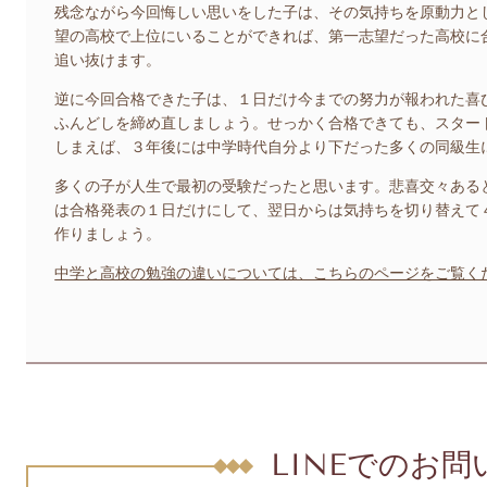
残念ながら今回悔しい思いをした子は、その気持ちを原動力と
望の高校で上位にいることができれば、第一志望だった高校に
追い抜けます。
逆に今回合格できた子は、１日だけ今までの努力が報われた喜
ふんどしを締め直しましょう。せっかく合格できても、スター
しまえば、３年後には中学時代自分より下だった多くの同級生
多くの子が人生で最初の受験だったと思います。悲喜交々ある
は合格発表の１日だけにして、翌日からは気持ちを切り替えて
作りましょう。
中学と高校の勉強の違いについては、こちらのページをご覧く
LINEでのお