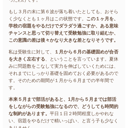
もし３月の末に第６波が落ち着いたとしても、おそら
く少なくとも１ヶ月はこの状態です。
この１ヶ月を、
学校の宿題をやるだけでダラダラ過ごすか、ある意味
チャンスと思って切り替えて受験勉強に取り組むか、
この意識の差は後々かなり大きな差となりそうです。
私は受験生に対して、
１月から６月の基礎固めが合否
を大きく左右する
、ということを言っています。夏休
みに問題数をこなして実力を伸ばしていくためには、
それまでにしっかり基礎を固めておく必要があるので
す。そのための期間が１月から６月までの半年間で
す。
本来５月まで部活があると、1月から５月までは部活
をしながらの受験勉強になるので、どうしても時間的
な制約があります。
平日１日２時間程度しかやれな
い、宿題をやるだけで精いっぱい、と言う子も少なく
ありません。