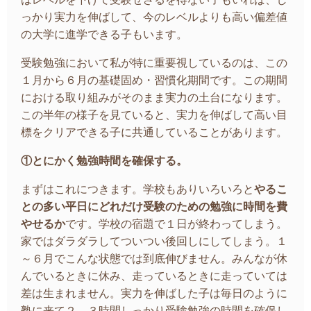
っかり実力を伸ばして、今のレベルよりも高い偏差値
の大学に進学できる子もいます。
受験勉強において私が特に重要視しているのは、この
１月から６月の基礎固め・習慣化期間です。この期間
における取り組みがそのまま実力の土台になります。
この半年の様子を見ていると、実力を伸ばして高い目
標をクリアできる子に共通していることがあります。
①とにかく勉強時間を確保する。
まずはこれにつきます。学校もありいろいろと
やるこ
との多い平日にどれだけ受験のための勉強に時間を費
やせるか
です。学校の宿題で１日が終わってしまう。
家ではダラダラしてついつい後回しにしてしまう。１
～６月でこんな状態では到底伸びません。みんなが休
んでいるときに休み、走っているときに走っていては
差は生まれません。実力を伸ばした子は毎日のように
塾に来て２，３時間しっかり受験勉強の時間を確保し