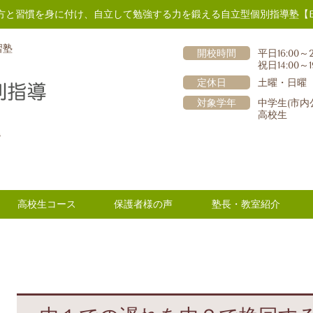
方と習慣を身に付け、自立して勉強する力を鍛える自立型個別指導塾【E
習塾
開校時間
平日16:00～2
祝日14:00～1
定休日
土曜・日曜
対象学年
中学生(市内
高校生
階
高校生コース
保護者様の声
塾長・教室紹介