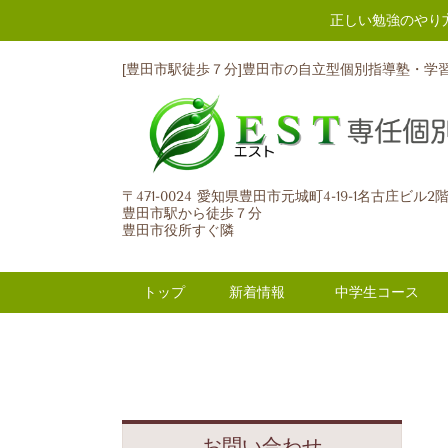
正しい勉強のやり
[豊田市駅徒歩７分]豊田市の自立型個別指導塾・学
〒471-0024 愛知県豊田市元城町4-19-1名古庄ビル2
豊田市駅から徒歩７分
豊田市役所すぐ隣
トップ
新着情報
中学生コース
お問い合わせ