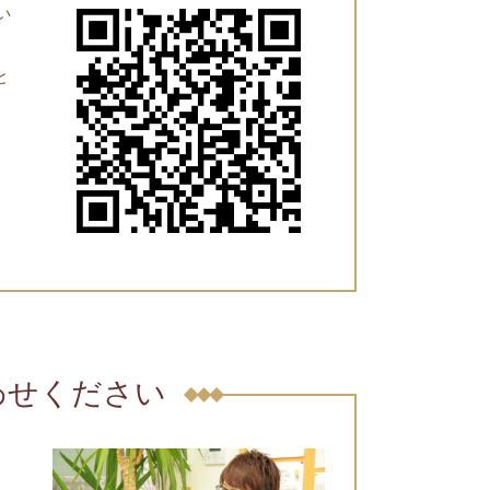
い
と
わせください