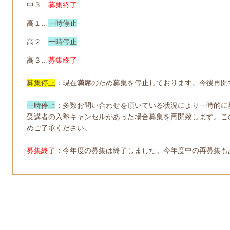
中３…
募集終了
高１…
一時停止
高２…
一時停止
高３…
募集終了
募集停止
：現在満席のため募集を停止しております。今後再開
一時停止
：
多数お問い合わせを頂いている状況により一時的に
受講者の入塾キャンセルがあった場合募集を再開致します。
こ
めご了承ください。
募集終了
：今年度の募集は終了しました。今年度中の再募集も