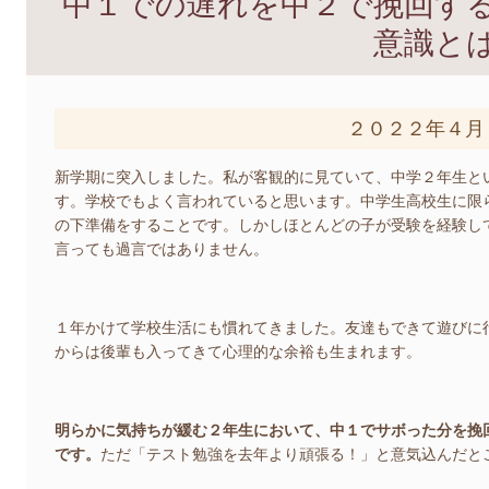
中１での遅れを中２で挽回す
意識と
２０２２年４月
新学期に突入しました。私が客観的に見ていて、中学２年生と
す。学校でもよく言われていると思います。中学生高校生に限
の下準備をすることです。しかしほとんどの子が受験を経験し
言っても過言ではありません。
１年かけて学校生活にも慣れてきました。友達もできて遊びに
からは後輩も入ってきて心理的な余裕も生まれます。
明らかに気持ちが緩む２年生において、中１でサボった分を挽
です。
ただ「テスト勉強を去年より頑張る！」と意気込んだと