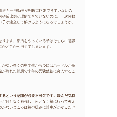
e動詞と一般動詞が明確に区別できていないの
例や反比例が理解できていないのに、一次関数
い子が連立して解けるようになるでしょうか。
なります。部活をやっている子はそちらに意識
にかどこかへ消えてしまいます。
とがない多くの中学生がもつにはハードルが高
金が膨れた状態で来年の受験勉強に突入するこ
するという意識が必要不可欠です。緩んだ気持
ただ何となく勉強し、何となく塾に行って教え
つかないどころは気の緩みに拍車がかかるだけ