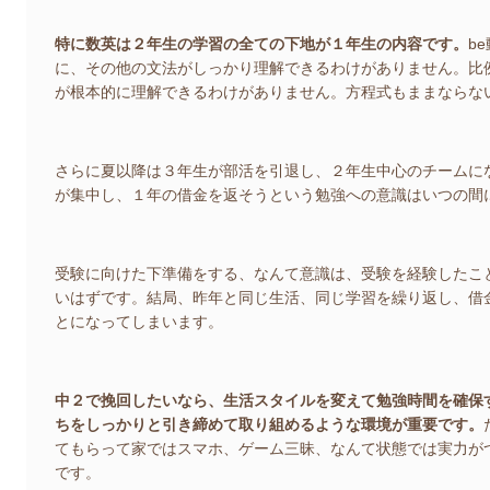
特に数英は２年生の学習の全ての下地が１年生の内容です。
b
に、その他の文法がしっかり理解できるわけがありません。比
が根本的に理解できるわけがありません。方程式もままならな
さらに夏以降は３年生が部活を引退し、２年生中心のチームに
が集中し、１年の借金を返そうという勉強への意識はいつの間
受験に向けた下準備をする、なんて意識は、受験を経験したこ
いはずです。結局、昨年と同じ生活、同じ学習を繰り返し、借
とになってしまいます。
中２で挽回したいなら、生活スタイルを変えて勉強時間を確保
ちをしっかりと引き締めて取り組めるような環境が重要です。
てもらって家ではスマホ、ゲーム三昧、なんて状態では実力が
です。